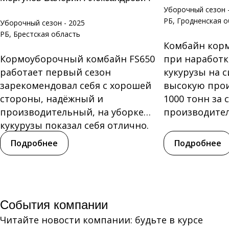
Уборочный сезон 
РБ, Гродненская 
Уборочный сезон - 2025
РБ, Брестская область
Комбайн кор
Кормоуборочный комбайн FS650
при наработке
работает первый сезон
кукурузы на с
зарекомендовал себя с хорошей
высокую прои
стороны, надёжный и
1000 тонн за 
производительный, на уборке
производитель
кукурузы показал себя отлично.
Нареканий по...
Подробнее
Подробнее
События компании
Читайте новости компании: будьте в курсе