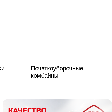
ки
Початкоуборочные
комбайны