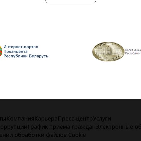
ты
Компания
Карьера
Пресс-центр
Услуги
коррупции
График приема граждан
Электронные о
ении обработки файлов Cookie