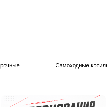
орочные
Самоходные косил
ы