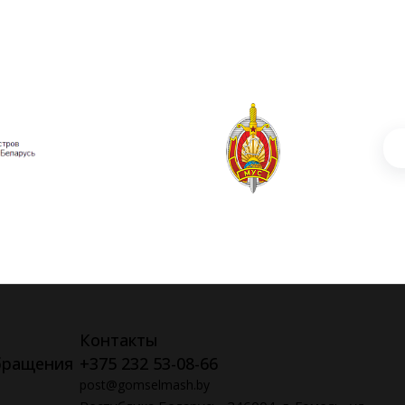
Контакты
бращения
+375 232 53-08-66
post@gomselmash.by