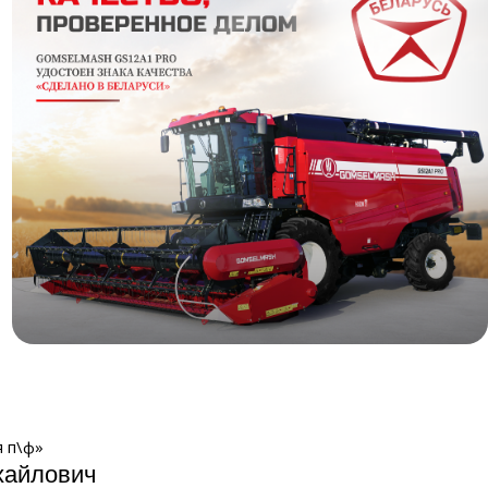
Знак качества
 п\ф»
хайлович