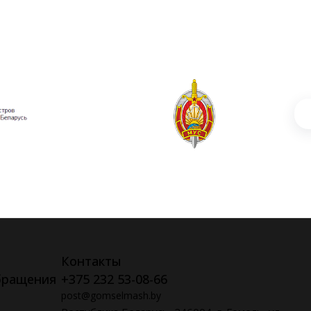
Контакты
бращения
+375 232 53-08-66
post@gomselmash.by