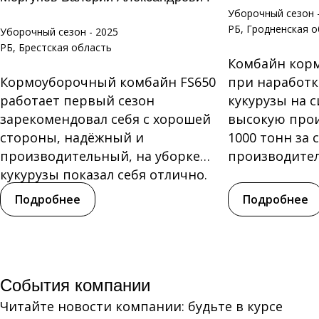
Уборочный сезон 
РБ, Гродненская 
Уборочный сезон - 2025
РБ, Брестская область
Комбайн кор
Кормоуборочный комбайн FS650
при наработке
работает первый сезон
кукурузы на с
зарекомендовал себя с хорошей
высокую прои
стороны, надёжный и
1000 тонн за 
производительный, на уборке
производитель
кукурузы показал себя отлично.
Нареканий по...
Подробнее
Подробнее
События компании
Читайте новости компании: будьте в курсе