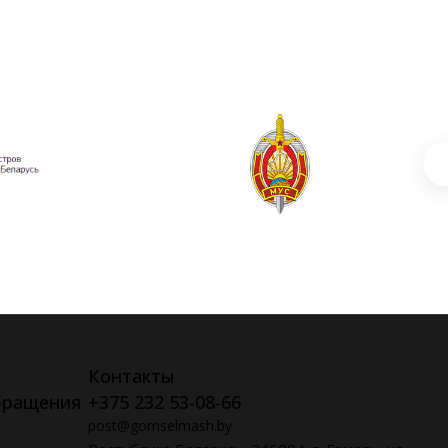
Контакты
бращения
+375 232 53-08-66
post@gomselmash.by