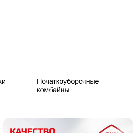
ки
Початкоуборочные
комбайны