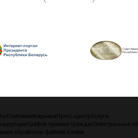
ты
Компания
Карьера
Пресс-центр
Услуги
коррупции
График приема граждан
Электронные о
ении обработки файлов Cookie