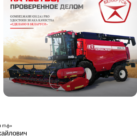
Знак качества
 п\ф»
хайлович