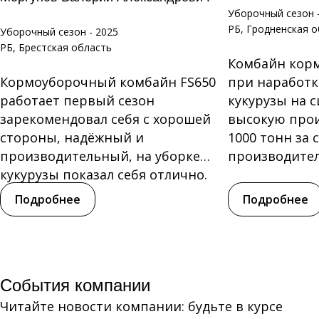
Уборочный сезон 
РБ, Гродненская 
Уборочный сезон - 2025
РБ, Брестская область
Комбайн кор
Кормоуборочный комбайн FS650
при наработке
работает первый сезон
кукурузы на с
зарекомендовал себя с хорошей
высокую прои
стороны, надёжный и
1000 тонн за 
производительный, на уборке
производитель
кукурузы показал себя отлично.
Нареканий по...
Подробнее
Подробнее
События компании
Читайте новости компании: будьте в курсе