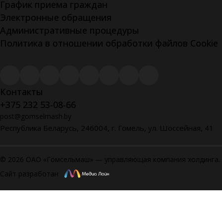
График приема граждан
Электронные обращения
Административные процедуры
Политика в отношении обработки файлов Cookie
Контакты
+375 232 53-08-66
post@gomselmash.by
Республика Беларусь, 246004, г. Гомель, ул. Шоссейная, 41
© 2026 ОАО «Гомсельмаш» — управляющая компания холдинга.
Сайт разработан